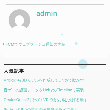
admin
Post navigation
FCMでウェブプッシュ通知の実装
人気記事
Vroidから3Dモデルを作成してUnityで動かす
音ゲーの譜面データをUnityのTimelineで実装
OculusQuest2(その1) VRで物を掴む投げる離す
Pythonの6つの主流の画像処理ライブラリ