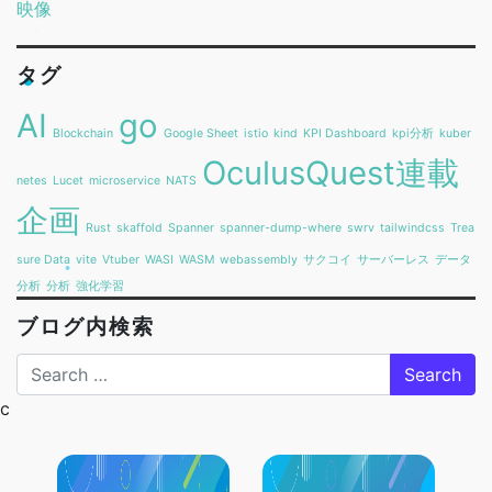
映像
タグ
AI
go
Blockchain
Google Sheet
istio
kind
KPI Dashboard
kpi分析
kuber
OculusQuest連載
netes
Lucet
microservice
NATS
企画
Rust
skaffold
Spanner
spanner-dump-where
swrv
tailwindcss
Trea
sure Data
vite
Vtuber
WASI
WASM
webassembly
サクコイ
サーバーレス
データ
分析
分析
強化学習
ブログ内検索
Search
c