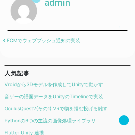
admin
Post navigation
FCMでウェブプッシュ通知の実装
人気記事
Vroidから3Dモデルを作成してUnityで動かす
音ゲーの譜面データをUnityのTimelineで実装
OculusQuest2(その1) VRで物を掴む投げる離す
Pythonの6つの主流の画像処理ライブラリ
Flutter Unity 連携