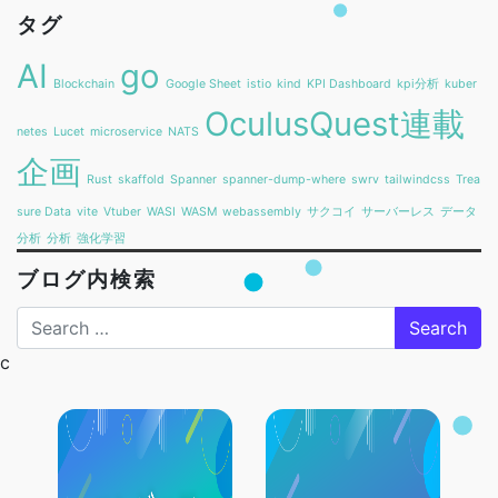
タグ
AI
go
Blockchain
Google Sheet
istio
kind
KPI Dashboard
kpi分析
kuber
OculusQuest連載
netes
Lucet
microservice
NATS
企画
Rust
skaffold
Spanner
spanner-dump-where
swrv
tailwindcss
Trea
sure Data
vite
Vtuber
WASI
WASM
webassembly
サクコイ
サーバーレス
データ
分析
分析
強化学習
ブログ内検索
Search
c