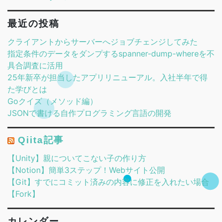
最近の投稿
クライアントからサーバーへジョブチェンジしてみた
指定条件のデータをダンプするspanner-dump-whereを不
具合調査に活用
25年新卒が担当したアプリリニューアル。入社半年で得
た学びとは
Goクイズ（メソッド編）
JSONで書ける自作プログラミング言語の開発
Qiita記事
【Unity】親についてこない子の作り方
【Notion】簡単3ステップ！Webサイト公開
【Git】すでにコミット済みの内容に修正を入れたい場合
【Fork】
カレンダー