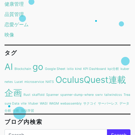
健康管理
品質管理
恋愛ゲーム
映像
タグ
AI
go
Blockchain
Google Sheet
istio
kind
KPI Dashboard
kpi分析
kuber
OculusQuest連載
netes
Lucet
microservice
NATS
企画
Rust
skaffold
Spanner
spanner-dump-where
swrv
tailwindcss
Trea
sure Data
vite
Vtuber
WASI
WASM
webassembly
サクコイ
サーバーレス
データ
分析
分析
強化学習
ブログ内検索
Search