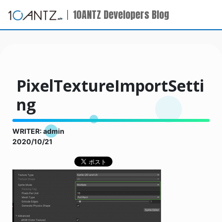
10ANTZ Developers Blog
PixelTextureImportSetti
ng
WRITER: admin
2020/10/21