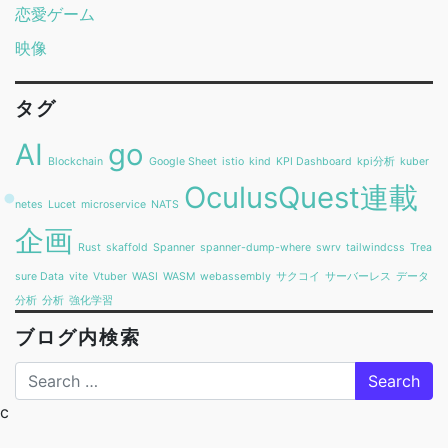
恋愛ゲーム
映像
タグ
AI
go
Blockchain
Google Sheet
istio
kind
KPI Dashboard
kpi分析
kuber
OculusQuest連載
netes
Lucet
microservice
NATS
企画
Rust
skaffold
Spanner
spanner-dump-where
swrv
tailwindcss
Trea
sure Data
vite
Vtuber
WASI
WASM
webassembly
サクコイ
サーバーレス
データ
分析
分析
強化学習
ブログ内検索
Search
c