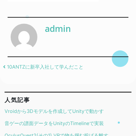
admin
Post navigation
10ANTZに新卒入社して学んだこと
人気記事
Vroidから3Dモデルを作成してUnityで動かす
音ゲーの譜面データをUnityのTimelineで実装
OculusQuest2(その1) VRで物を掴む投げる離す