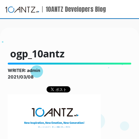
10ANTZ Developers Blog
ogp_10antz
WRITER: admin
2021/03/08