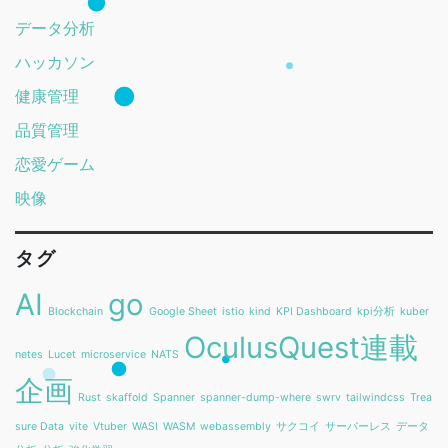
データ分析
ハッカソン
健康管理
品質管理
恋愛ゲーム
映像
タグ
AI
go
Blockchain
Google Sheet
istio
kind
KPI Dashboard
kpi分析
kuber
OculusQuest連載
netes
Lucet
microservice
NATS
企画
Rust
skaffold
Spanner
spanner-dump-where
swrv
tailwindcss
Trea
sure Data
vite
Vtuber
WASI
WASM
webassembly
サクコイ
サーバーレス
データ