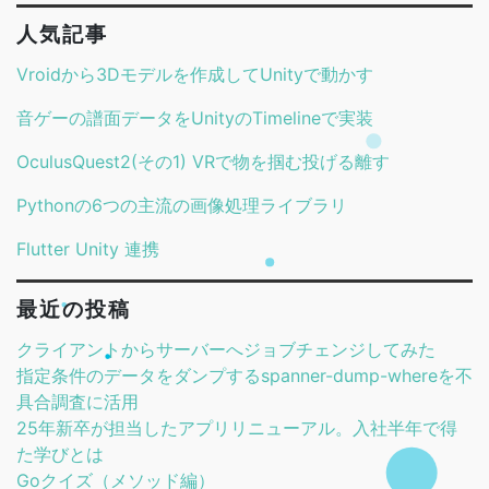
人気記事
Vroidから3Dモデルを作成してUnityで動かす
音ゲーの譜面データをUnityのTimelineで実装
OculusQuest2(その1) VRで物を掴む投げる離す
Pythonの6つの主流の画像処理ライブラリ
Flutter Unity 連携
最近の投稿
クライアントからサーバーへジョブチェンジしてみた
指定条件のデータをダンプするspanner-dump-whereを不
具合調査に活用
25年新卒が担当したアプリリニューアル。入社半年で得
た学びとは
Goクイズ（メソッド編）