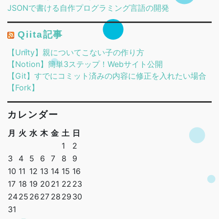
JSONで書ける自作プログラミング言語の開発
Qiita記事
【Unity】親についてこない子の作り方
【Notion】簡単3ステップ！Webサイト公開
【Git】すでにコミット済みの内容に修正を入れたい場合
【Fork】
カレンダー
月
火
水
木
金
土
日
1
2
3
4
5
6
7
8
9
10
11
12
13
14
15
16
17
18
19
20
21
22
23
24
25
26
27
28
29
30
31