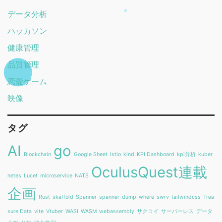
データ分析
ハッカソン
健康管理
品質管理
恋愛ゲーム
映像
タグ
AI
go
Blockchain
Google Sheet
istio
kind
KPI Dashboard
kpi分析
kuber
OculusQuest連載
netes
Lucet
microservice
NATS
企画
Rust
skaffold
Spanner
spanner-dump-where
swrv
tailwindcss
Trea
sure Data
vite
Vtuber
WASI
WASM
webassembly
サクコイ
サーバーレス
データ