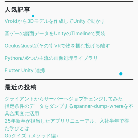
人気記事
Vroidから3Dモデルを作成してUnityで動かす
音ゲーの譜面データをUnityのTimelineで実装
OculusQuest2(その1) VRで物を掴む投げる離す
Pythonの6つの主流の画像処理ライブラリ
Flutter Unity 連携
最近の投稿
クライアントからサーバーへジョブチェンジしてみた
指定条件のデータをダンプするspanner-dump-whereを不
具合調査に活用
25年新卒が担当したアプリリニューアル。入社半年で得
た学びとは
Goクイズ（メソッド編）