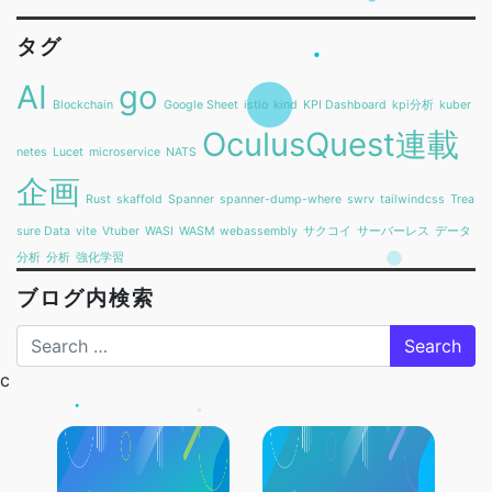
タグ
AI
go
Blockchain
Google Sheet
istio
kind
KPI Dashboard
kpi分析
kuber
OculusQuest連載
netes
Lucet
microservice
NATS
企画
Rust
skaffold
Spanner
spanner-dump-where
swrv
tailwindcss
Trea
sure Data
vite
Vtuber
WASI
WASM
webassembly
サクコイ
サーバーレス
データ
分析
分析
強化学習
ブログ内検索
Search
c