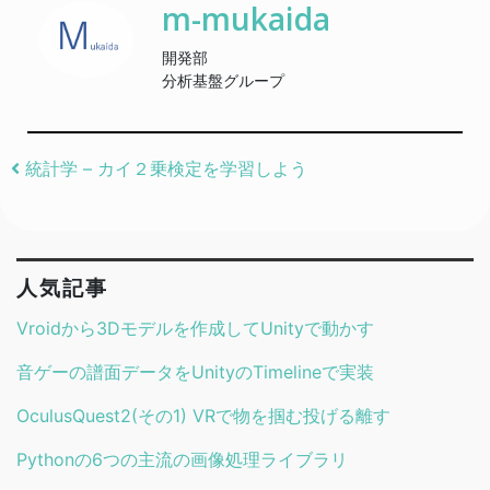
m-mukaida
開発部
分析基盤グループ
Post navigation
統計学 – カイ２乗検定を学習しよう
人気記事
Vroidから3Dモデルを作成してUnityで動かす
音ゲーの譜面データをUnityのTimelineで実装
OculusQuest2(その1) VRで物を掴む投げる離す
Pythonの6つの主流の画像処理ライブラリ