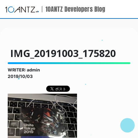
10ANTZ Developers Blog
IMG_20191003_175820
WRITER: admin
2019/10/03