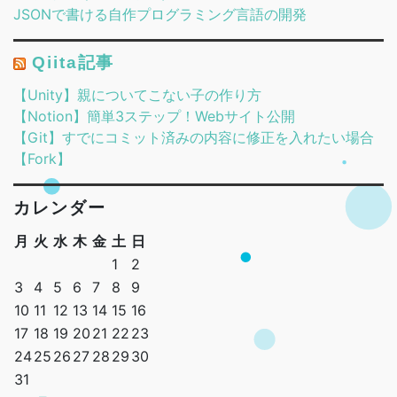
JSONで書ける自作プログラミング言語の開発
Qiita記事
【Unity】親についてこない子の作り方
【Notion】簡単3ステップ！Webサイト公開
【Git】すでにコミット済みの内容に修正を入れたい場合
【Fork】
カレンダー
月
火
水
木
金
土
日
1
2
3
4
5
6
7
8
9
10
11
12
13
14
15
16
17
18
19
20
21
22
23
24
25
26
27
28
29
30
31