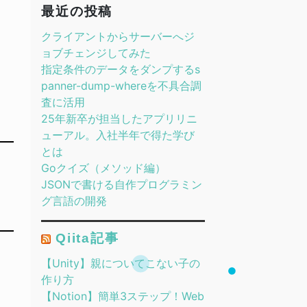
最近の投稿
クライアントからサーバーへジ
ョブチェンジしてみた
指定条件のデータをダンプするs
panner-dump-whereを不具合調
査に活用
25年新卒が担当したアプリリニ
ューアル。入社半年で得た学び
とは
Goクイズ（メソッド編）
JSONで書ける自作プログラミン
グ言語の開発
Qiita記事
【Unity】親についてこない子の
作り方
【Notion】簡単3ステップ！Web