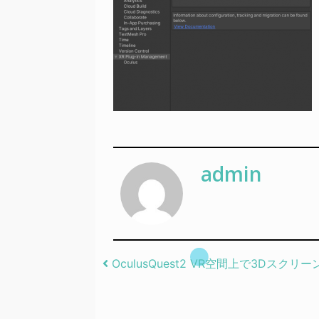
admin
Post navigation
OculusQuest2 VR空間上で3Dスクリー