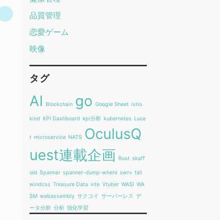
品質管理
恋愛ゲーム
映像
タグ
AI
go
Blockchain
Google Sheet
istio
kind
KPI Dashboard
kpi分析
kubernetes
Luce
OculusQ
t
microservice
NATS
uest連載企画
Rust
skaff
old
Spanner
spanner-dump-where
swrv
tail
windcss
Treasure Data
vite
Vtuber
WASI
WA
SM
webassembly
サクコイ
サーバーレス
デ
ータ分析
分析
強化学習