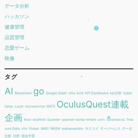
データ分析
ハッカソン
健康管理
品質管理
恋愛ゲーム
映像
タグ
AI
go
Blockchain
Google Sheet
istio
kind
KPI Dashboard
kpi分析
kuber
OculusQuest連載
netes
Lucet
microservice
NATS
企画
Rust
skaffold
Spanner
spanner-dump-where
swrv
tailwindcss
Trea
sure Data
vite
Vtuber
WASI
WASM
webassembly
サクコイ
サーバーレス
データ
分析
分析
強化学習