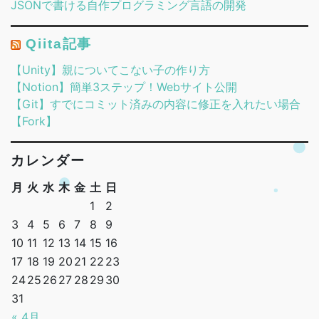
JSONで書ける自作プログラミング言語の開発
Qiita記事
【Unity】親についてこない子の作り方
【Notion】簡単3ステップ！Webサイト公開
【Git】すでにコミット済みの内容に修正を入れたい場合
【Fork】
カレンダー
月
火
水
木
金
土
日
1
2
3
4
5
6
7
8
9
10
11
12
13
14
15
16
17
18
19
20
21
22
23
24
25
26
27
28
29
30
31
« 4月