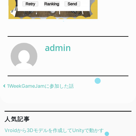
admin
Post navigation
1WeekGameJamに参加した話
人気記事
Vroidから3Dモデルを作成してUnityで動かす