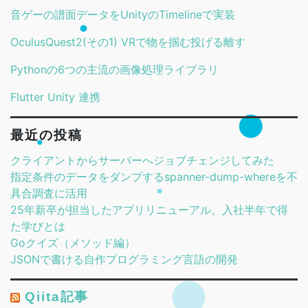
音ゲーの譜面データをUnityのTimelineで実装
OculusQuest2(その1) VRで物を掴む投げる離す
Pythonの6つの主流の画像処理ライブラリ
Flutter Unity 連携
最近の投稿
クライアントからサーバーへジョブチェンジしてみた
指定条件のデータをダンプするspanner-dump-whereを不
具合調査に活用
25年新卒が担当したアプリリニューアル。入社半年で得
た学びとは
Goクイズ（メソッド編）
JSONで書ける自作プログラミング言語の開発
Qiita記事