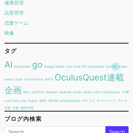
健康管理
品質管理
恋愛ゲーム
映像
タグ
AI
go
Blockchain
Google Sheet
istio
kind
KPI Dashboard
kpi分析
kuber
OculusQuest連載
netes
Lucet
microservice
NATS
企画
Rust
skaffold
Spanner
spanner-dump-where
swrv
tailwindcss
Trea
sure Data
vite
Vtuber
WASI
WASM
webassembly
サクコイ
サーバーレス
データ
分析
分析
強化学習
ブログ内検索
Search