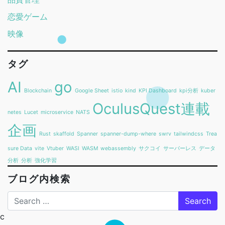
恋愛ゲーム
映像
タグ
AI
go
Blockchain
Google Sheet
istio
kind
KPI Dashboard
kpi分析
kuber
OculusQuest連載
netes
Lucet
microservice
NATS
企画
Rust
skaffold
Spanner
spanner-dump-where
swrv
tailwindcss
Trea
sure Data
vite
Vtuber
WASI
WASM
webassembly
サクコイ
サーバーレス
データ
分析
分析
強化学習
ブログ内検索
Search
c