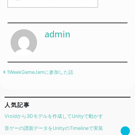
admin
Post navigation
1WeekGameJamに参加した話
人気記事
Vroidから3Dモデルを作成してUnityで動かす
音ゲーの譜面データをUnityのTimelineで実装