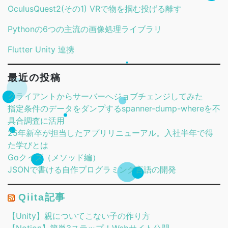
OculusQuest2(その1) VRで物を掴む投げる離す
Pythonの6つの主流の画像処理ライブラリ
Flutter Unity 連携
最近の投稿
クライアントからサーバーへジョブチェンジしてみた
指定条件のデータをダンプするspanner-dump-whereを不
具合調査に活用
25年新卒が担当したアプリリニューアル。入社半年で得
た学びとは
Goクイズ（メソッド編）
JSONで書ける自作プログラミング言語の開発
Qiita記事
【Unity】親についてこない子の作り方