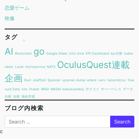
恋愛ゲーム
映像
タグ
AI
go
Blockchain
Google Sheet
istio
kind
KPI Dashboard
kpi分析
kuber
OculusQuest連載
netes
Lucet
microservice
NATS
企画
Rust
skaffold
Spanner
spanner-dump-where
swrv
tailwindcss
Trea
sure Data
vite
Vtuber
WASI
WASM
webassembly
サクコイ
サーバーレス
データ
分析
分析
強化学習
ブログ内検索
Search
c