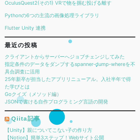
OculusQuest2(その1) VRで物を掴む投げる離す
Pythonの6つの主流の画像処理ライブラリ
Flutter Unity 連携
最近の投稿
クライアントからサーバーへジョブチェンジしてみた
指定条件のデータをダンプするspanner-dump-whereを不
具合調査に活用
25年新卒が担当したアプリリニューアル。入社半年で得
た学びとは
Goクイズ（メソッド編）
JSONで書ける自作プログラミング言語の開発
Qiita記事
【Unity】親についてこない子の作り方
【Notion】簡単3ステップ！Webサイト公開