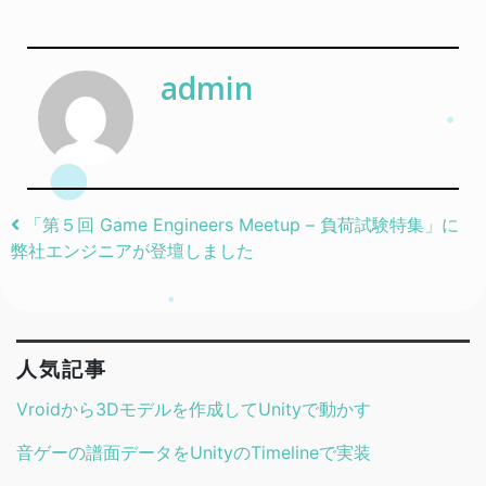
admin
Post navigation
「第５回 Game Engineers Meetup – 負荷試験特集」に
弊社エンジニアが登壇しました
人気記事
Vroidから3Dモデルを作成してUnityで動かす
音ゲーの譜面データをUnityのTimelineで実装