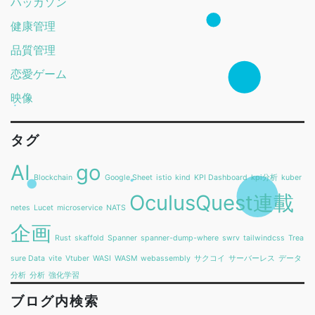
ハッカソン
健康管理
品質管理
恋愛ゲーム
映像
タグ
AI
go
Blockchain
Google Sheet
istio
kind
KPI Dashboard
kpi分析
kuber
OculusQuest連載
netes
Lucet
microservice
NATS
企画
Rust
skaffold
Spanner
spanner-dump-where
swrv
tailwindcss
Trea
sure Data
vite
Vtuber
WASI
WASM
webassembly
サクコイ
サーバーレス
データ
分析
分析
強化学習
ブログ内検索