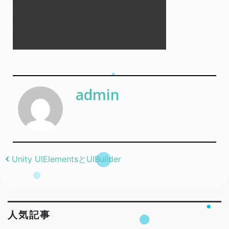
admin
Post navigation
Unity UIElementsとUIBuilder
人気記事