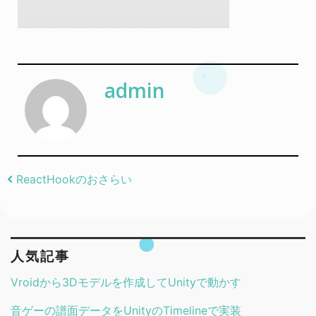
admin
Post navigation
ReactHookのおさらい
人気記事
Vroidから3Dモデルを作成してUnityで動かす
音ゲーの譜面データをUnityのTimelineで実装