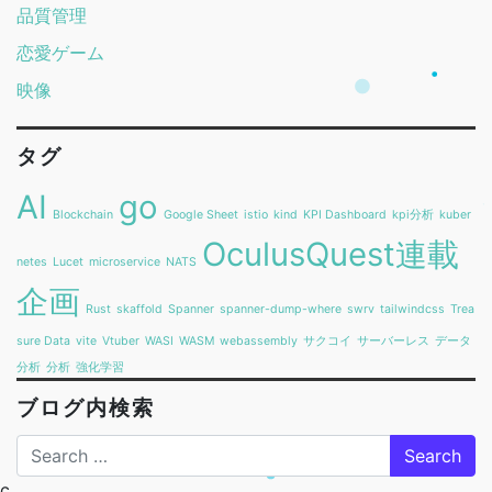
品質管理
恋愛ゲーム
映像
タグ
AI
go
Blockchain
Google Sheet
istio
kind
KPI Dashboard
kpi分析
kuber
OculusQuest連載
netes
Lucet
microservice
NATS
企画
Rust
skaffold
Spanner
spanner-dump-where
swrv
tailwindcss
Trea
sure Data
vite
Vtuber
WASI
WASM
webassembly
サクコイ
サーバーレス
データ
分析
分析
強化学習
ブログ内検索
Search
c