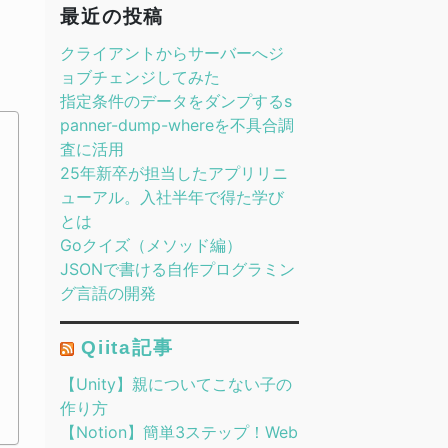
最近の投稿
クライアントからサーバーへジ
ョブチェンジしてみた
指定条件のデータをダンプするs
panner-dump-whereを不具合調
査に活用
25年新卒が担当したアプリリニ
ューアル。入社半年で得た学び
とは
Goクイズ（メソッド編）
JSONで書ける自作プログラミン
グ言語の開発
Qiita記事
【Unity】親についてこない子の
作り方
【Notion】簡単3ステップ！Web