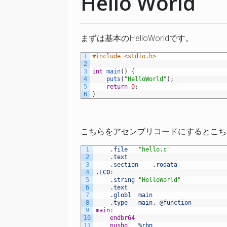
Hello World
まずは基本のHelloWorldです。
1
#include <stdio.h>
2
3
int
main
(
)
{
4
puts
(
"HelloWorld"
)
;
5
return
0
;
6
}
こちらをアセンブリコードにするとこち
1
.
file
"hello.c"
2
.
text
3
.
section
.
rodata
4
.
LC
0
:
5
.
string
"HelloWorld"
6
.
text
7
.
globl
main
8
.
type
main
,
@
function
9
main
:
10
	endbr64
11
	pushq
%rbp