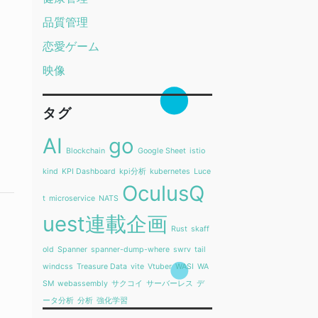
品質管理
恋愛ゲーム
映像
タグ
AI
go
Blockchain
Google Sheet
istio
kind
KPI Dashboard
kpi分析
kubernetes
Luce
OculusQ
t
microservice
NATS
uest連載企画
Rust
skaff
old
Spanner
spanner-dump-where
swrv
tail
windcss
Treasure Data
vite
Vtuber
WASI
WA
SM
webassembly
サクコイ
サーバーレス
デ
ータ分析
分析
強化学習