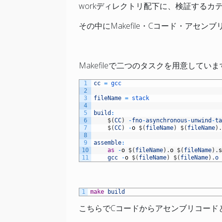
workディレクトリ配下に、検証するカ
その中にMakefile・Cコード・アセン
Makefileで二つのタスクを用意してい
1
cc
=
gcc
2
3
fileName
=
stack
4
5
build
:
6
$
(
CC
)
-
fno
-
asynchronous
-
unwind
-
t
7
$
(
CC
)
-
o
$
(
fileName
)
$
(
fileName
)
8
9
assemble
:
10
as
-
o
$
(
fileName
)
.
o
$
(
fileName
)
.
11
gcc
-
o
$
(
fileName
)
$
(
fileName
)
.
o
1
make
build
こちらでCコードからアセンブリコード