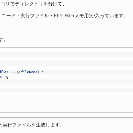
テゴリでディレクトリを分けて、
ブリコード・実行ファイル・README(メモ用)が入っています。
ます。
ables
-
S
$
(
fileName
)
.
c
.
c
-
g
s
と実行ファイルを生成します。