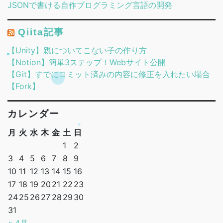
JSONで書ける自作プログラミング言語の開発
Qiita記事
【Unity】親についてこない子の作り方
【Notion】簡単3ステップ！Webサイト公開
【Git】すでにコミット済みの内容に修正を入れたい場合
【Fork】
カレンダー
月
火
水
木
金
土
日
1
2
3
4
5
6
7
8
9
10
11
12
13
14
15
16
17
18
19
20
21
22
23
24
25
26
27
28
29
30
31