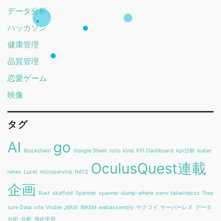
データ分析
ハッカソン
健康管理
品質管理
恋愛ゲーム
映像
タグ
AI
go
Blockchain
Google Sheet
istio
kind
KPI Dashboard
kpi分析
kuber
OculusQuest連載
netes
Lucet
microservice
NATS
企画
Rust
skaffold
Spanner
spanner-dump-where
swrv
tailwindcss
Trea
sure Data
vite
Vtuber
WASI
WASM
webassembly
サクコイ
サーバーレス
データ
分析
分析
強化学習