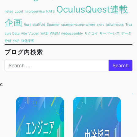
OculusQuest連載
netes
Lucet
microservice
NATS
企画
Rust
skaffold
Spanner
spanner-dump-where
swrv
tailwindcss
Trea
sure Data
vite
Vtuber
WASI
WASM
webassembly
サクコイ
サーバーレス
データ
分析
分析
強化学習
ブログ内検索
Search
c