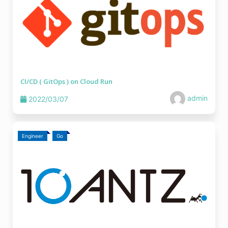
CI/CD ( GitOps ) on Cloud Run
admin
2022/03/07
Engineer
Go