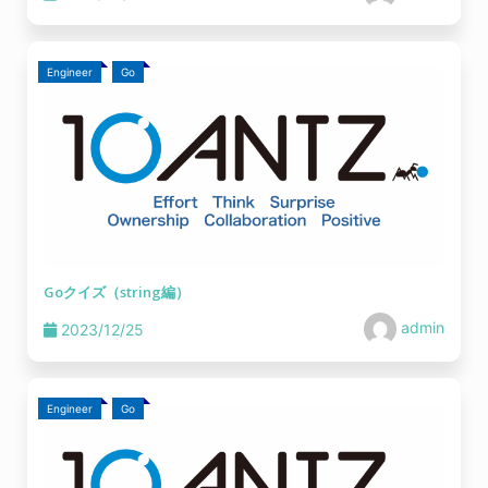
Engineer
Go
Goクイズ（string編）
admin
2023/12/25
Engineer
Go