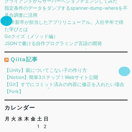
クライアントからサーバーへジョブチェンジしてみた
指定条件のデータをダンプするspanner-dump-whereを不
具合調査に活用
25年新卒が担当したアプリリニューアル。入社半年で得
た学びとは
Goクイズ（メソッド編）
JSONで書ける自作プログラミング言語の開発
Qiita記事
【Unity】親についてこない子の作り方
【Notion】簡単3ステップ！Webサイト公開
【Git】すでにコミット済みの内容に修正を入れたい場合
【Fork】
カレンダー
月
火
水
木
金
土
日
1
2