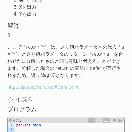
Xを出力
Yを出力
解答
3
ここで「
return
“Y”」は、返り値パラメータへの代入
「
a
=
“Y”」と返り値パラメータのリターン「
return
a
」を合
わせたに分解したものと同じ意味と考えることができ
ます。分解した場合の return の直前に defer が実行さ
れるため、返り値は
“X”
となります。
https://go.dev/ref/spec#DeferStmt
クイズ6
プログラム
クイズ6
Go
1
package
main
2