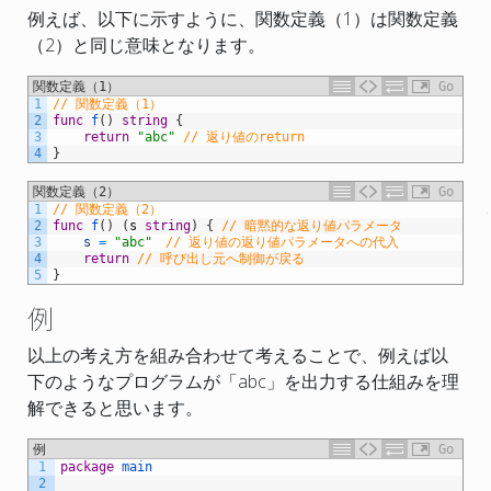
例えば、以下に示すように、関数定義（1）は関数定義
（2）と同じ意味となります。
関数定義（1）
Go
1
// 関数定義（1）
2
func
f
(
)
string
{
3
return
"abc"
// 返り値のreturn
4
}
関数定義（2）
Go
1
// 関数定義（2）
2
func
f
(
)
(
s
string
)
{
// 暗黙的な返り値パラメータ
3
s
=
"abc"
// 返り値の返り値パラメータへの代入
4
return
// 呼び出し元へ制御が戻る
5
}
例
以上の考え方を組み合わせて考えることで、例えば以
下のようなプログラムが「abc」を出力する仕組みを理
解できると思います。
例
Go
1
package
main
2