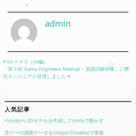
admin
Post navigation
Goクイズ（nil編）
「第５回 Game Engineers Meetup – 負荷試験特集」に弊
社エンジニアが登壇しました
人気記事
Vroidから3Dモデルを作成してUnityで動かす
音ゲーの譜面データをUnityのTimelineで実装