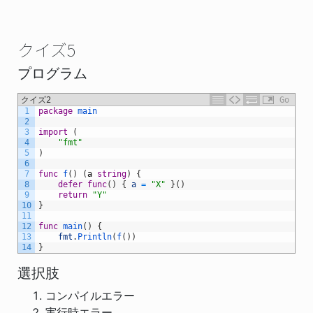
クイズ5
プログラム
クイズ2
Go
1
package
main
2
3
import
(
4
"fmt"
5
)
6
7
func
f
(
)
(
a
string
)
{
8
defer
func
(
)
{
a
=
"X"
}
(
)
9
return
"Y"
10
}
11
12
func
main
(
)
{
13
fmt
.
Println
(
f
(
)
)
14
}
選択肢
コンパイルエラー
実行時エラー