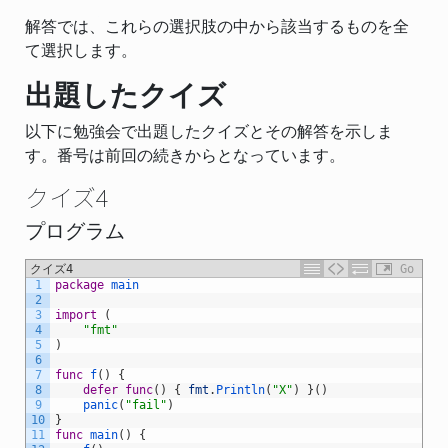
解答では、これらの選択肢の中から該当するものを全
て選択します。
出題したクイズ
以下に勉強会で出題したクイズとその解答を示しま
す。番号は前回の続きからとなっています。
クイズ4
プログラム
クイズ4
Go
1
package
main
2
3
import
(
4
"fmt"
5
)
6
7
func
f
(
)
{
8
defer
func
(
)
{
fmt
.
Println
(
"X"
)
}
(
)
9
panic
(
"fail"
)
10
}
11
func
main
(
)
{