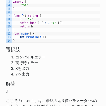
3
import
(
4
"fmt"
5
)
6
7
func
f
(
)
string
{
8
b
:
=
"X"
9
defer
func
(
)
{
b
=
"Y"
}
(
)
10
return
b
11
}
12
func
main
(
)
{
13
fmt
.
Println
(
f
(
)
)
14
}
選択肢
コンパイルエラー
実行時エラー
Xを出力
Yを出力
解答
3
ここで「
return
b」
は、暗黙の返り値パラメータ
x
への