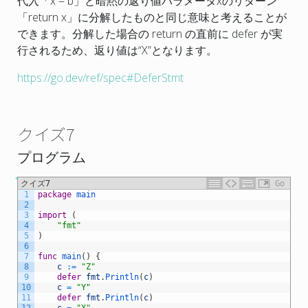
代入「
x = b」と暗黙の返り値パラメータ
xのリターン
「
return
x」
に分解したもの
と同じ意味と考えることが
できます。分解した場合の return の直前に defer が実
行されるため、返り値は
“X”
となります。
https://go.dev/ref/spec#DeferStmt
クイズ7
プログラム
クイズ7
Go
1
package
main
2
3
import
(
4
"fmt"
5
)
6
7
func
main
(
)
{
8
c
:
=
"Z"
9
defer
fmt
.
Println
(
c
)
10
c
=
"Y"
11
defer
fmt
.
Println
(
c
)
12
c
=
"X"