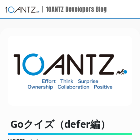
10ANTZ Developers Blog
Goクイズ（defer編）