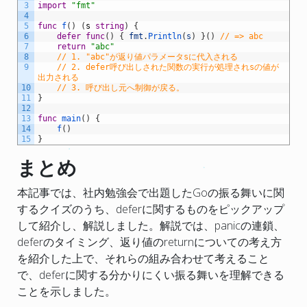
3
import
"fmt"
4
5
func
f
(
)
(
s
string
)
{
6
defer
func
(
)
{
fmt
.
Println
(
s
)
}
(
)
// => abc
7
return
"abc"
8
// 1. "abc"が返り値パラメータsに代入される
9
// 2. defer呼び出しされた関数の実行が処理されsの値が
出力される
10
// 3. 呼び出し元へ制御が戻る。
11
}
12
13
func
main
(
)
{
14
f
(
)
15
}
まとめ
本記事では、社内勉強会で出題したGoの振る舞いに関
するクイズのうち、deferに関するものをピックアップ
して紹介し、解説しました。解説では、panicの連鎖、
deferのタイミング、返り値のreturnについての考え方
を紹介した上で、それらの組み合わせて考えること
で、deferに関する分かりにくい振る舞いを理解できる
ことを示しました。