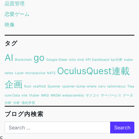
品質管理
恋愛ゲーム
映像
タグ
AI
go
Blockchain
Google Sheet
istio
kind
KPI Dashboard
kpi分析
kuber
OculusQuest連載
netes
Lucet
microservice
NATS
企画
Rust
skaffold
Spanner
spanner-dump-where
swrv
tailwindcss
Trea
sure Data
vite
Vtuber
WASI
WASM
webassembly
サクコイ
サーバーレス
データ
分析
分析
強化学習
ブログ内検索
Search
c