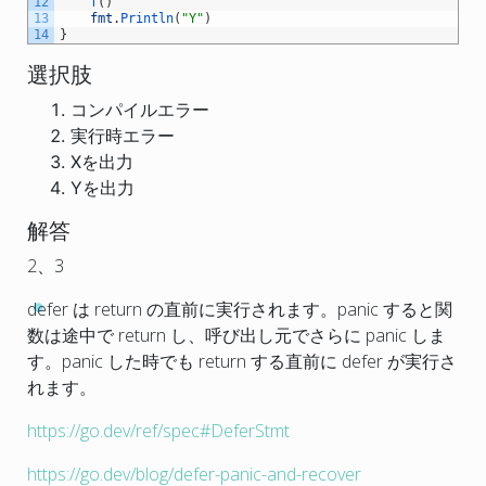
12
f
(
)
13
fmt
.
Println
(
"Y"
)
14
}
選択肢
コンパイルエラー
実行時エラー
Xを出力
Yを出力
解答
2、3
defer は return の直前に実行されます。panic すると関
数は途中で return し、呼び出し元でさらに panic しま
す。panic した時でも return する直前に defer が実行さ
れます。
https://go.dev/ref/spec#DeferStmt
https://go.dev/blog/defer-panic-and-recover