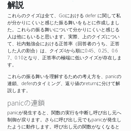
解説
これらのクイズは全て、Goにおける defer に関して私
が分かりにくいと感じた振る舞いをもとに作成しまし
た。これらの振る舞いについて分かりにくいと感じる
人は他にもいると思います。実際、上のクイズについ
て、社内勉強会における正答率（回答者のうち、正答
した人の割合）は、クイズ4から順に0.45、0.25、0.6
7、0.10となり、正答率の極端に低いクイズが存在しま
す。
これらの振る舞いを理解するための考え方を、panicの
連鎖、deferのタイミング、返り値のreturnに分けて解
説します。
panicの連鎖
panic
が発生すると、関数の実行を中断し呼び出し元へ
制御が戻ります
。さらに呼び出し元でも
panic
が発生し
たように動作します。呼び出し元の関数がなくなると