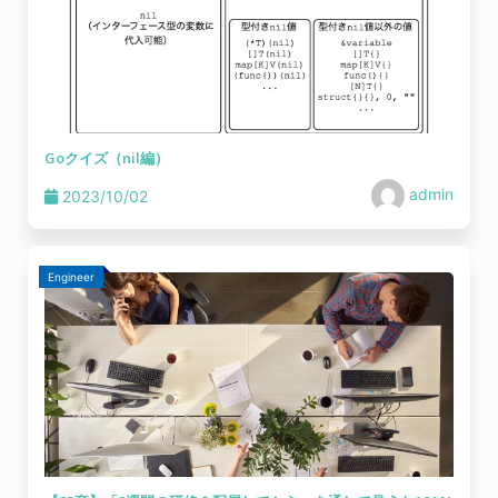
Goクイズ（nil編）
admin
2023/10/02
Engineer