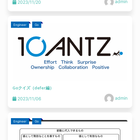
admin
2023/11/20
Engineer
Go
Goクイズ（defer編）
admin
2023/11/06
Engineer
Go