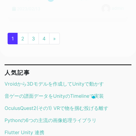
admin
2023/02/13
Engineer
【Go言語基礎】Go ctx & err
Yuki
2023/01/23
1
2
3
4
»