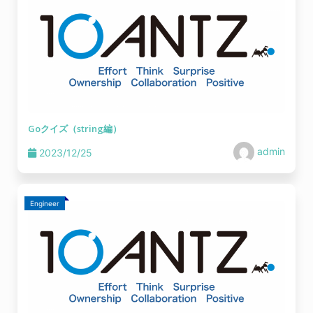
Goクイズ（string編）
admin
2023/12/25
Engineer