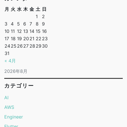
25年新卒が担当したアプリリニューアル。入社半年で得
た学びとは
Goクイズ（メソッド編）
JSONで書ける自作プログラミング言語の開発
Qiita記事
【Unity】親についてこない子の作り方
【Notion】簡単3ステップ！Webサイト公開
【Git】すでにコミット済みの内容に修正を入れたい場合
【Fork】
カレンダー
月
火
水
木
金
土
日
1
2
3
4
5
6
7
8
9
10
11
12
13
14
15
16
17
18
19
20
21
22
23