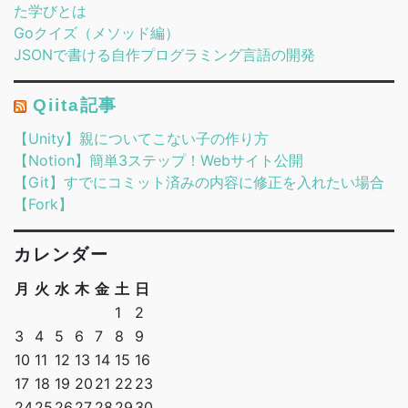
た学びとは
Goクイズ（メソッド編）
JSONで書ける自作プログラミング言語の開発
Qiita記事
【Unity】親についてこない子の作り方
【Notion】簡単3ステップ！Webサイト公開
【Git】すでにコミット済みの内容に修正を入れたい場合
【Fork】
カレンダー
月
火
水
木
金
土
日
1
2
3
4
5
6
7
8
9
10
11
12
13
14
15
16
17
18
19
20
21
22
23
24
25
26
27
28
29
30