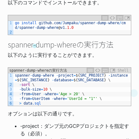
以下のコマンドでインストールできます。
1
go 
install 
github
.
com
/
Jumpaku
/
spanner
-
dump
-
where
/
cm
d
/
spanner
-
dump
-
where
@
v1
.
1.0
2
spanner-dump-whereの実行方法
以下のように実行することができます。
spanner-dump-whereの実行方法
Shell
1
spanner
-
dump
-
where
-
project
=
$
{
SRC_PROJECT
}
-
instance
=
$
{
SRC_INSTANCE
}
-
database
=
$
{
SRC_DATABASE
}
\
2
-
sort
\
3
-
bulk
-
size
=
10
\
4
-
from
=
User
-
where
=
'Age > 20'
\
5
-
from
=
UserItem
-
where
=
'UserId = "1"'
\
6
>
data
.sql
オプションは以下の通りです。
-project：ダンプ元のGCPプロジェクトを指定す
る（必須）。