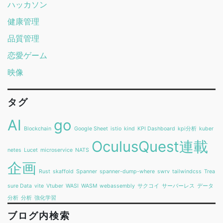
ハッカソン
健康管理
品質管理
恋愛ゲーム
映像
タグ
AI
go
Blockchain
Google Sheet
istio
kind
KPI Dashboard
kpi分析
kuber
OculusQuest連載
netes
Lucet
microservice
NATS
企画
Rust
skaffold
Spanner
spanner-dump-where
swrv
tailwindcss
Trea
sure Data
vite
Vtuber
WASI
WASM
webassembly
サクコイ
サーバーレス
データ
分析
分析
強化学習
ブログ内検索