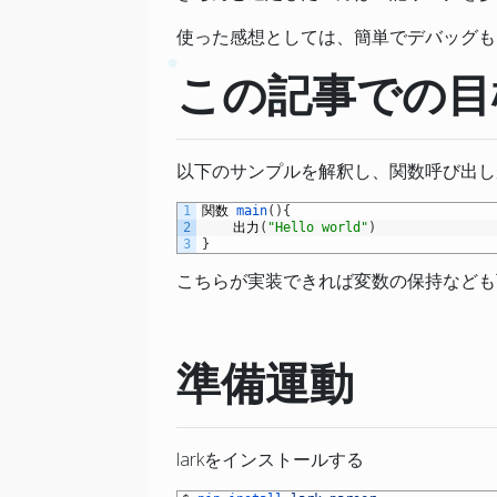
使った感想としては、簡単でデバッグも
この記事での目
以下のサンプルを解釈し、関数呼び出し
1
関数
main
(
)
{
2
出力
(
"Hello world"
)
3
}
こちらが実装できれば変数の保持なども
準備運動
larkをインストールする