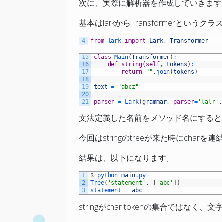
次に、実際に解析器を作成していきます
基本はlarkからTransformerと
4
from
lark 
import
Lark
,
Transformer
15
class
Main
(
Transformer
)
:
16
def
string
(
self
,
tokens
)
:
17
return
""
.
join
(
tokens
)
18
19
text
=
"abcz"
20
21
parser
=
Lark
(
grammar
,
parser
=
'lalr'
文法定義した名前をメソッド名にすると、
今回はstringのtreeが来た時にcha
結果は、以下になります。
1
$
python 
main
.py
2
Tree
(
'statement'
,
[
'abc'
]
)
3
statement	
abc
stringがchar tokenの集合では