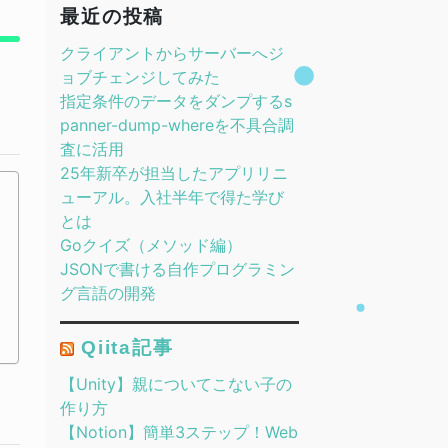
最近の投稿
クライアントからサーバーへジ
ョブチェンジしてみた
指定条件のデータをダンプするs
panner-dump-whereを不具合調
査に活用
25年新卒が担当したアプリリニ
ューアル。入社半年で得た学び
とは
Goクイズ（メソッド編）
JSONで書ける自作プログラミン
グ言語の開発
Qiita記事
【Unity】親についてこない子の
作り方
【Notion】簡単3ステップ！Web