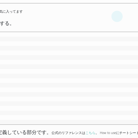
の構成が気に入ってます
する。
)
を定義している部分です。
公式のリファレンスは
こちら
。 How to useにチートシ