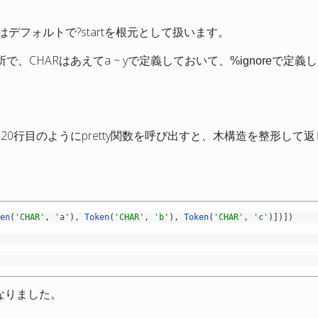
rkはデフォルトで?startを根元として扱います。
所で、CHARはあえてa ~ yで定義しておいて、
%ignoreで定義
0行目のようにpretty関数を呼び出すと、木構造を整形して返
ken
(
'CHAR'
,
'a'
)
,
Token
(
'CHAR'
,
'b'
)
,
Token
(
'CHAR'
,
'c'
)
]
)
]
)
なりました。