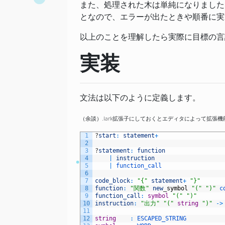
また、処理された木は単純になりました。
となので、エラーが出たときや順番に実装
以上のことを理解したら実際に目標の言
実装
文法は以下のように定義します。
（余談）.lark拡張子にしておくとエディタによって拡
1
?
start
:
statement
+
2
3
?
statement
:
function
4
|
instruction
5
|
function_call
6
7
code_block
:
"{"
statement
+
"}"
8
function
:
"関数"
new
_
symbol
"("
")"
c
9
function_call
:
symbol
"("
")"
10
instruction
:
"出力"
"("
string
")"
->
11
12
string
:
ESCAPED_STRING