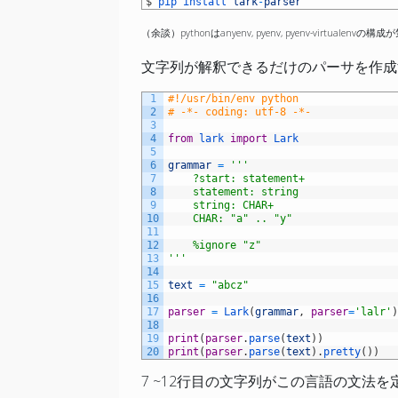
1
$
pip 
install 
lark
-
parser
（余談）pythonはanyenv, pyenv, pyenv-virtualenv
文字列が解釈できるだけのパーサを作成
1
#!/usr/bin/env python
2
# -*- coding: utf-8 -*-
3
4
from
lark 
import
Lark
5
6
grammar
=
'''
7
    ?start: statement+
8
    statement: string
9
    string: CHAR+
10
    CHAR: "a" .. "y"
11
12
    %ignore "z"
13
'''
14
15
text
=
"abcz"
16
17
parser
=
Lark
(
grammar
,
parser
=
'lalr'
18
19
print
(
parser
.
parse
(
text
)
)
20
print
(
parser
.
parse
(
text
)
.
pretty
(
)
)
7 ~12行目の文字列がこの言語の文法