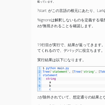
載っています。
?start: がこの言語の根元にあたり、La
%ignoreは解釈しないものを定義する場
zが無視されることを確認します。
19行目が実行で、結果が返ってきます。2
てくれるので、デバッグに役立ちます。
実行結果は以下になります。
1
$
python 
main
.py
2
Tree
(
'statement'
,
[
Tree
(
'string'
,
[
To
3
statement
4
string
5
a
6
b
7
c
zが除外されていて、想定通りの結果と