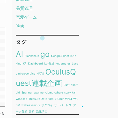
品質管理
恋愛ゲーム
映像
タグ
AI
go
Blockchain
Google Sheet
istio
kind
KPI Dashboard
kpi分析
kubernetes
Luce
OculusQ
t
microservice
NATS
uest連載企画
Rust
skaff
old
Spanner
spanner-dump-where
swrv
tail
windcss
Treasure Data
vite
Vtuber
WASI
WA
SM
webassembly
サクコイ
サーバーレス
デ
ータ分析
分析
強化学習
ートも