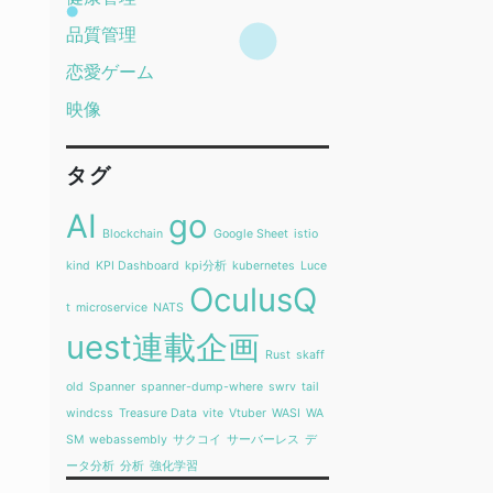
品質管理
恋愛ゲーム
映像
タグ
AI
go
Blockchain
Google Sheet
istio
kind
KPI Dashboard
kpi分析
kubernetes
Luce
OculusQ
t
microservice
NATS
uest連載企画
Rust
skaff
old
Spanner
spanner-dump-where
swrv
tail
windcss
Treasure Data
vite
Vtuber
WASI
WA
SM
webassembly
サクコイ
サーバーレス
デ
ータ分析
分析
強化学習