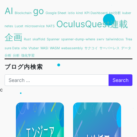
AI
go
Blockchain
Google Sheet
istio
kind
KPI Dashboard
kpi分析
kuber
OculusQuest連載
netes
Lucet
microservice
NATS
企画
Rust
skaffold
Spanner
spanner-dump-where
swrv
tailwindcss
Trea
sure Data
vite
Vtuber
WASI
WASM
webassembly
サクコイ
サーバーレス
データ
分析
分析
強化学習
ブログ内検索
Search
c