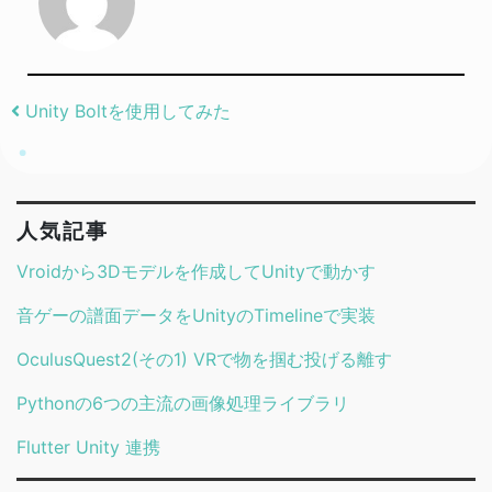
Post navigation
Unity Boltを使用してみた
人気記事
Vroidから3Dモデルを作成してUnityで動かす
音ゲーの譜面データをUnityのTimelineで実装
OculusQuest2(その1) VRで物を掴む投げる離す
Pythonの6つの主流の画像処理ライブラリ
Flutter Unity 連携