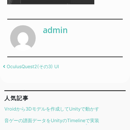
admin
Post navigation
OculusQuest2(その3) UI
人気記事
Vroidから3Dモデルを作成してUnityで動かす
音ゲーの譜面データをUnityのTimelineで実装