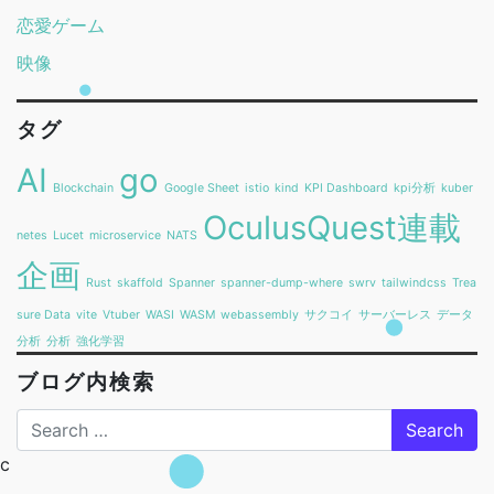
恋愛ゲーム
映像
タグ
AI
go
Blockchain
Google Sheet
istio
kind
KPI Dashboard
kpi分析
kuber
OculusQuest連載
netes
Lucet
microservice
NATS
企画
Rust
skaffold
Spanner
spanner-dump-where
swrv
tailwindcss
Trea
sure Data
vite
Vtuber
WASI
WASM
webassembly
サクコイ
サーバーレス
データ
分析
分析
強化学習
ブログ内検索
Search
c