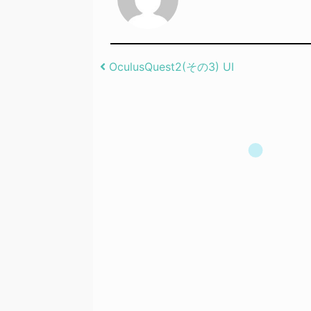
Post navigation
OculusQuest2(その3) UI