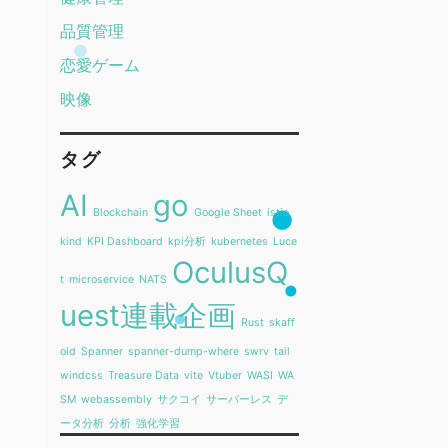
品質管理
恋愛ゲーム
映像
タグ
AI
go
Blockchain
Google Sheet
istio
kind
KPI Dashboard
kpi分析
kubernetes
Luce
OculusQ
t
microservice
NATS
uest連載企画
Rust
skaff
old
Spanner
spanner-dump-where
swrv
tail
windcss
Treasure Data
vite
Vtuber
WASI
WA
SM
webassembly
サクコイ
サーバーレス
デ
ータ分析
分析
強化学習