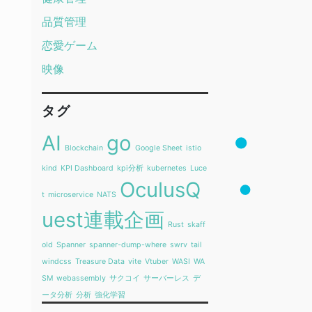
品質管理
恋愛ゲーム
映像
タグ
AI
go
Blockchain
Google Sheet
istio
kind
KPI Dashboard
kpi分析
kubernetes
Luce
OculusQ
t
microservice
NATS
uest連載企画
Rust
skaff
old
Spanner
spanner-dump-where
swrv
tail
windcss
Treasure Data
vite
Vtuber
WASI
WA
SM
webassembly
サクコイ
サーバーレス
デ
ータ分析
分析
強化学習