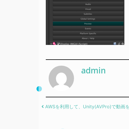
admin
Post navigation
AWSを利用して、Unity(AVPro)で