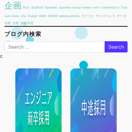
企画
Rust
skaffold
Spanner
spanner-dump-where
swrv
tailwindcss
Trea
sure Data
vite
Vtuber
WASI
WASM
webassembly
サクコイ
サーバーレス
データ
分析
分析
強化学習
ブログ内検索
Search
c