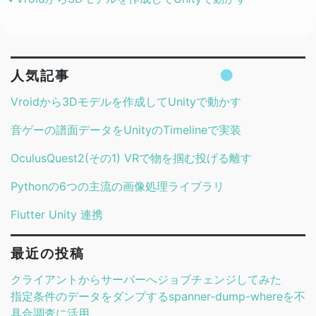
Post navigation
人気記事
Vroidから3Dモデルを作成してUnityで動かす
音ゲーの譜面データをUnityのTimelineで実装
OculusQuest2(その1) VRで物を掴む投げる離す
Pythonの6つの主流の画像処理ライブラリ
Flutter Unity 連携
最近の投稿
クライアントからサーバーへジョブチェンジしてみた
指定条件のデータをダンプするspanner-dump-whereを不
具合調査に活用