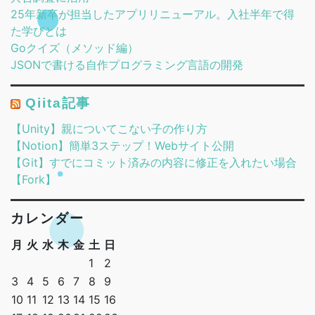
25年新卒が担当したアプリリニューアル。入社半年で得
た学びとは
Goクイズ（メソッド編）
JSONで書ける自作プログラミング言語の開発
Qiita記事
【Unity】親についてこない子の作り方
【Notion】簡単3ステップ！Webサイト公開
【Git】すでにコミット済みの内容に修正を入れたい場合
【Fork】
カレンダー
月
火
水
木
金
土
日
1
2
3
4
5
6
7
8
9
10
11
12
13
14
15
16