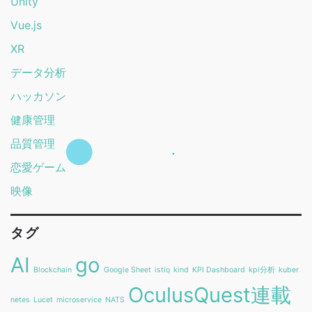
Unity
Vue.js
XR
データ分析
ハッカソン
健康管理
品質管理
恋愛ゲーム
映像
タグ
AI
go
Blockchain
Google Sheet
istio
kind
KPI Dashboard
kpi分析
kuber
OculusQuest連載
netes
Lucet
microservice
NATS