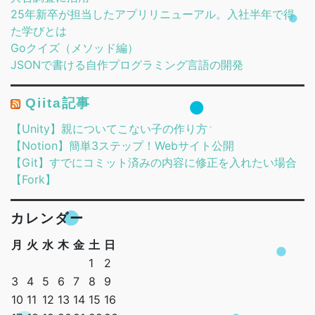
25年新卒が担当したアプリリニューアル。入社半年で得
た学びとは
Goクイズ（メソッド編）
JSONで書ける自作プログラミング言語の開発
Qiita記事
【Unity】親についてこない子の作り方
【Notion】簡単3ステップ！Webサイト公開
【Git】すでにコミット済みの内容に修正を入れたい場合
【Fork】
カレンダー
月
火
水
木
金
土
日
1
2
3
4
5
6
7
8
9
10
11
12
13
14
15
16