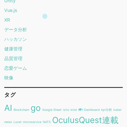
Unity
Vue.js
XR
データ分析
ハッカソン
健康管理
品質管理
恋愛ゲーム
映像
タグ
AI
go
Blockchain
Google Sheet
istio
kind
KPI Dashboard
kpi分析
kuber
OculusQuest連載
netes
Lucet
microservice
NATS