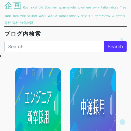
企画
Rust
skaffold
Spanner
spanner-dump-where
swrv
tailwindcss
Trea
sure Data
vite
Vtuber
WASI
WASM
webassembly
サクコイ
サーバーレス
データ
分析
分析
強化学習
ブログ内検索
Search
c