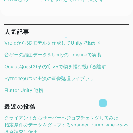
Post navigation
人気記事
Vroidから3Dモデルを作成してUnityで動かす
音ゲーの譜面データをUnityのTimelineで実装
OculusQuest2(その1) VRで物を掴む投げる離す
Pythonの6つの主流の画像処理ライブラリ
Flutter Unity 連携
最近の投稿
クライアントからサーバーへジョブチェンジしてみた
指定条件のデータをダンプするspanner-dump-whereを不
具合調査に活用