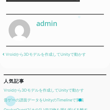
admin
Post navigation
Vroidから3Dモデルを作成してUnityで動かす
人気記事
Vroidから3Dモデルを作成してUnityで動かす
音ゲーの譜面データをUnityのTimelineで実装
OculusQuest2(その1) VRで物を掴む投げる離す