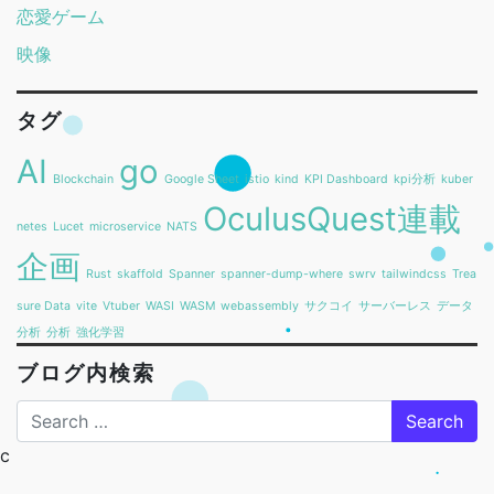
恋愛ゲーム
映像
タグ
AI
go
Blockchain
Google Sheet
istio
kind
KPI Dashboard
kpi分析
kuber
OculusQuest連載
netes
Lucet
microservice
NATS
企画
Rust
skaffold
Spanner
spanner-dump-where
swrv
tailwindcss
Trea
sure Data
vite
Vtuber
WASI
WASM
webassembly
サクコイ
サーバーレス
データ
分析
分析
強化学習
ブログ内検索
Search
c