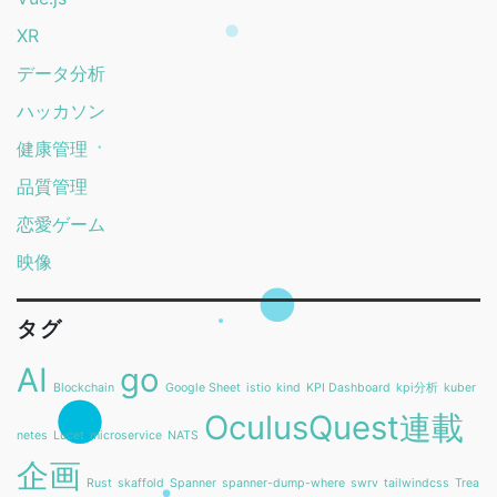
XR
データ分析
ハッカソン
健康管理
品質管理
恋愛ゲーム
映像
タグ
AI
go
Blockchain
Google Sheet
istio
kind
KPI Dashboard
kpi分析
kuber
OculusQuest連載
netes
Lucet
microservice
NATS
企画
Rust
skaffold
Spanner
spanner-dump-where
swrv
tailwindcss
Trea