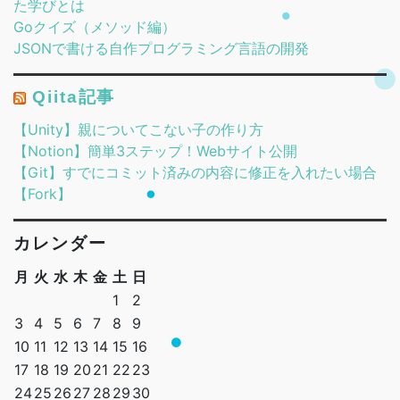
た学びとは
Goクイズ（メソッド編）
JSONで書ける自作プログラミング言語の開発
Qiita記事
【Unity】親についてこない子の作り方
【Notion】簡単3ステップ！Webサイト公開
【Git】すでにコミット済みの内容に修正を入れたい場合
【Fork】
カレンダー
月
火
水
木
金
土
日
1
2
3
4
5
6
7
8
9
10
11
12
13
14
15
16
17
18
19
20
21
22
23
24
25
26
27
28
29
30