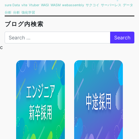
sure Data
vite
Vtuber
WASI
WASM
webassembly
サクコイ
サーバーレス
データ
分析
分析
強化学習
ブログ内検索
Search
c