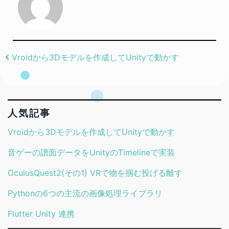
Post navigation
Vroidから3Dモデルを作成してUnityで動かす
人気記事
Vroidから3Dモデルを作成してUnityで動かす
音ゲーの譜面データをUnityのTimelineで実装
OculusQuest2(その1) VRで物を掴む投げる離す
Pythonの6つの主流の画像処理ライブラリ
Flutter Unity 連携