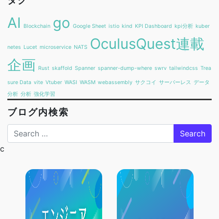
タグ
AI
go
Blockchain
Google Sheet
istio
kind
KPI Dashboard
kpi分析
kuber
OculusQuest連載
netes
Lucet
microservice
NATS
企画
Rust
skaffold
Spanner
spanner-dump-where
swrv
tailwindcss
Trea
sure Data
vite
Vtuber
WASI
WASM
webassembly
サクコイ
サーバーレス
データ
分析
分析
強化学習
ブログ内検索
Search
c