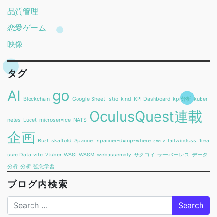
品質管理
恋愛ゲーム
映像
タグ
AI
go
Blockchain
Google Sheet
istio
kind
KPI Dashboard
kpi分析
kuber
OculusQuest連載
netes
Lucet
microservice
NATS
企画
Rust
skaffold
Spanner
spanner-dump-where
swrv
tailwindcss
Trea
sure Data
vite
Vtuber
WASI
WASM
webassembly
サクコイ
サーバーレス
データ
分析
分析
強化学習
ブログ内検索
Search