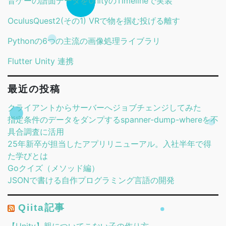
音ゲーの譜面データをUnityのTimelineで実装
OculusQuest2(その1) VRで物を掴む投げる離す
Pythonの6つの主流の画像処理ライブラリ
Flutter Unity 連携
最近の投稿
クライアントからサーバーへジョブチェンジしてみた
指定条件のデータをダンプするspanner-dump-whereを不
具合調査に活用
25年新卒が担当したアプリリニューアル。入社半年で得
た学びとは
Goクイズ（メソッド編）
JSONで書ける自作プログラミング言語の開発
Qiita記事