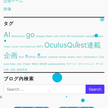
恋愛ゲーム
映像
タグ
AI
go
Blockchain
Google Sheet
istio
kind
KPI Dashboard
kpi分析
kuber
OculusQuest連載
netes
Lucet
microservice
NATS
企画
Rust
skaffold
Spanner
spanner-dump-where
swrv
tailwindcss
Trea
sure Data
vite
Vtuber
WASI
WASM
webassembly
サクコイ
サーバーレス
データ
分析
分析
強化学習
ブログ内検索
Search
c