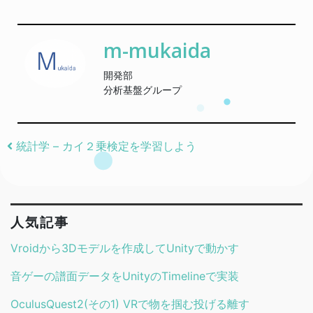
m-mukaida
開発部
分析基盤グループ
Post navigation
統計学 – カイ２乗検定を学習しよう
人気記事
Vroidから3Dモデルを作成してUnityで動かす
音ゲーの譜面データをUnityのTimelineで実装
OculusQuest2(その1) VRで物を掴む投げる離す