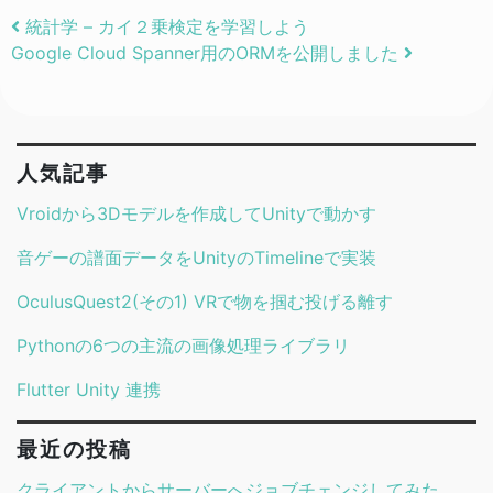
Post navigation
統計学 – カイ２乗検定を学習しよう
Google Cloud Spanner用のORMを公開しました
人気記事
Vroidから3Dモデルを作成してUnityで動かす
音ゲーの譜面データをUnityのTimelineで実装
OculusQuest2(その1) VRで物を掴む投げる離す
Pythonの6つの主流の画像処理ライブラリ
Flutter Unity 連携
最近の投稿
クライアントからサーバーへジョブチェンジしてみた