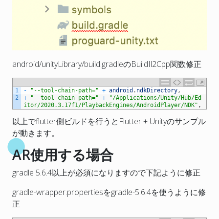
android/unityLibrary/build.gradleのBuildIl2Cpp関数修正
1
-
"--tool-chain-path="
+
android
.
ndkDirectory
,
2
+
"--tool-chain-path="
+
"/Applications/Unity/Hub/Ed
itor/2020.3.17f1/PlaybackEngines/AndroidPlayer/NDK"
,
以上でflutter側ビルドを行うとFlutter + Unityのサンプル
が動きます。
AR使用する場合
gradle 5.6.4以上が必須になりますので下記ように修正
gradle-wrapper.propertiesをgradle-5.6.4を使うように修
正