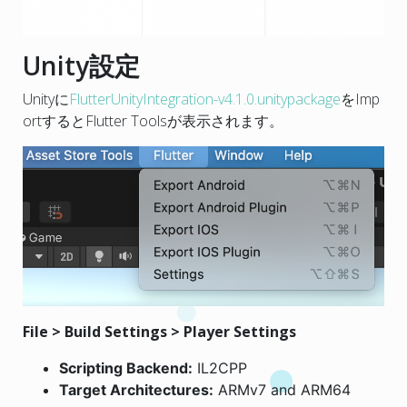
Unity設定
Unityに
FlutterUnityIntegration-v4.1.0.unitypackage
をImp
ortするとFlutter Toolsが表示されます。
File > Build Settings > Player Settings
Scripting Backend:
IL2CPP
Target Architectures:
ARMv7 and ARM64