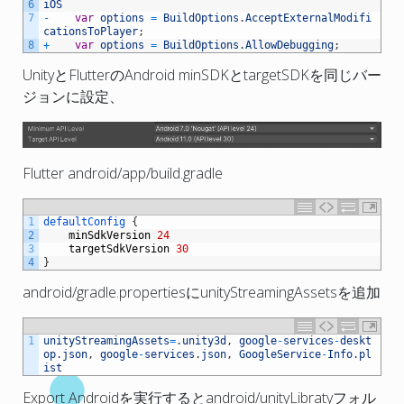
6
iOS
7
-
var
options
=
BuildOptions
.
AcceptExternalModifi
cationsToPlayer
;
8
+
var
options
=
BuildOptions
.
AllowDebugging
;
UnityとFlutterのAndroid minSDKとtargetSDKを同じバー
ジョンに設定、
Flutter android/app/build.gradle
1
defaultConfig
{
2
minSdkVersion
24
3
targetSdkVersion
30
4
}
android/gradle.propertiesにunityStreamingAssetsを追加
1
unityStreamingAssets
=
.
unity3d
,
google
-
services
-
deskt
op
.
json
,
google
-
services
.
json
,
GoogleService
-
Info
.
pl
ist
Export Androidを実行するとandroid/unityLibratyフォル