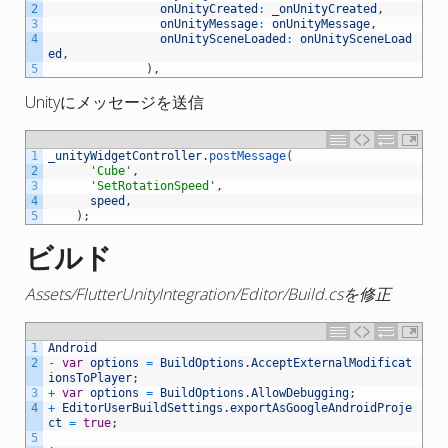
2
onUnityCreated
:
_onUnityCreated
,
3
onUnityMessage
:
onUnityMessage
,
4
onUnitySceneLoaded
:
onUnitySceneLoad
ed
,
5
)
,
Unityにメッセージを送信
1
_unityWidgetController
.
postMessage
(
2
'Cube'
,
3
'SetRotationSpeed'
,
4
speed
,
5
)
;
ビルド
Assets/FlutterUnityIntegration/Editor/Build.csを修正
1
Android
2
-
var
options
=
BuildOptions
.
AcceptExternalModificat
ionsToPlayer
;
3
+
var
options
=
BuildOptions
.
AllowDebugging
;
4
+
EditorUserBuildSettings
.
exportAsGoogleAndroidProje
ct
=
true
;
5