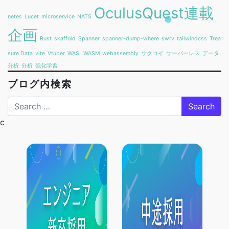
OculusQuest連載
netes
Lucet
microservice
NATS
企画
Rust
skaffold
Spanner
spanner-dump-where
swrv
tailwindcss
Trea
sure Data
vite
Vtuber
WASI
WASM
webassembly
サクコイ
サーバーレス
データ
分析
分析
強化学習
ブログ内検索
Search
c