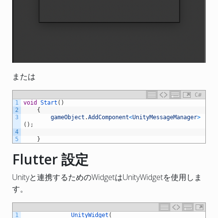
または
C#
1
void
Start
(
)
2
{
3
gameObject
.
AddComponent
<
UnityMessageManager
>
(
)
;
4
5
}
Flutter 設定
Unityと連携するためのWidgetはUnityWidgetを使用しま
す。
1
UnityWidget
(