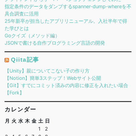
指定条件のデータをダンプするspanner-dump-whereを不
具合調査に活用
25年新卒が担当したアプリリニューアル。入社半年で得
た学びとは
Goクイズ（メソッド編）
JSONで書ける自作プログラミング言語の開発
Qiita記事
【Unity】親についてこない子の作り方
【Notion】簡単3ステップ！Webサイト公開
【Git】すでにコミット済みの内容に修正を入れたい場合
【Fork】
カレンダー
月
火
水
木
金
土
日
1
2