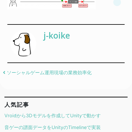
j-koike
Post navigation
ソーシャルゲーム運用現場の業務効率化
人気記事
Vroidから3Dモデルを作成してUnityで動かす
音ゲーの譜面データをUnityのTimelineで実装