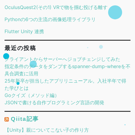
OculusQuest2(その1) VRで物を掴む投げる離す
Pythonの6つの主流の画像処理ライブラリ
Flutter Unity 連携
最近の投稿
クライアントからサーバーへジョブチェンジしてみた
指定条件のデータをダンプするspanner-dump-whereを不
具合調査に活用
25年新卒が担当したアプリリニューアル。入社半年で得
た学びとは
Goクイズ（メソッド編）
JSONで書ける自作プログラミング言語の開発
Qiita記事
【Unity】親についてこない子の作り方