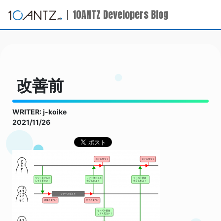
10ANTZ Developers Blog
改善前
WRITER: j-koike
2021/11/26