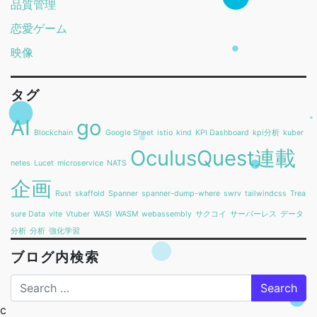
品質管理
恋愛ゲーム
映像
タグ
AI
go
Blockchain
Google Sheet
istio
kind
KPI Dashboard
kpi分析
kuber
OculusQuest連載
netes
Lucet
microservice
NATS
企画
Rust
skaffold
Spanner
spanner-dump-where
swrv
tailwindcss
Trea
sure Data
vite
Vtuber
WASI
WASM
webassembly
サクコイ
サーバーレス
データ
分析
分析
強化学習
ブログ内検索
Search
c