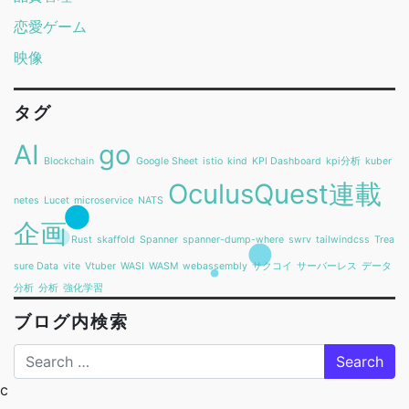
恋愛ゲーム
映像
タグ
AI
go
Blockchain
Google Sheet
istio
kind
KPI Dashboard
kpi分析
kuber
OculusQuest連載
netes
Lucet
microservice
NATS
企画
Rust
skaffold
Spanner
spanner-dump-where
swrv
tailwindcss
Trea
sure Data
vite
Vtuber
WASI
WASM
webassembly
サクコイ
サーバーレス
データ
分析
分析
強化学習
ブログ内検索
Search
c