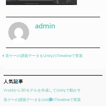
admin
Post navigation
音ゲーの譜面データをUnityのTimelineで実装
人気記事
Vroidから3Dモデルを作成してUnityで動かす
音ゲーの譜面データをUnityのTimelineで実装