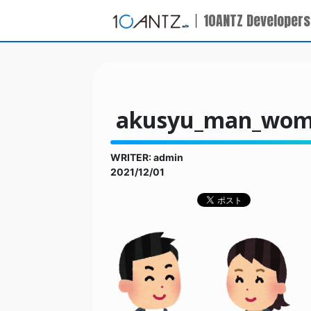
10ANTZ Developers
akusyu_man_wo
WRITER: admin
2021/12/01