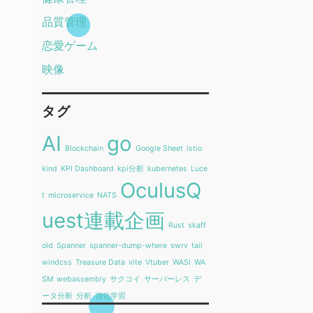
品質管理
恋愛ゲーム
映像
タグ
AI
go
Blockchain
Google Sheet
istio
kind
KPI Dashboard
kpi分析
kubernetes
Luce
OculusQ
t
microservice
NATS
uest連載企画
Rust
skaff
old
Spanner
spanner-dump-where
swrv
tail
windcss
Treasure Data
vite
Vtuber
WASI
WA
SM
webassembly
サクコイ
サーバーレス
デ
ータ分析
分析
強化学習