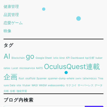
健康管理
品質管理
恋愛ゲーム
映像
タグ
AI
go
Blockchain
Google Sheet
istio
kind
KPI Dashboard
kpi分析
kuber
OculusQuest連載
netes
Lucet
microservice
NATS
企画
Rust
skaffold
Spanner
spanner-dump-where
swrv
tailwindcss
Trea
sure Data
vite
Vtuber
WASI
WASM
webassembly
サクコイ
サーバーレス
データ
分析
分析
強化学習
ブログ内検索