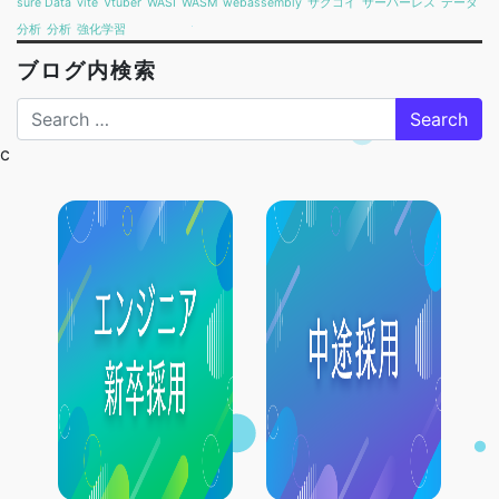
sure Data
vite
Vtuber
WASI
WASM
webassembly
サクコイ
サーバーレス
データ
分析
分析
強化学習
ブログ内検索
Search
c