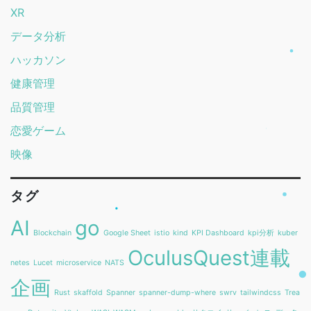
XR
データ分析
ハッカソン
健康管理
品質管理
恋愛ゲーム
映像
タグ
AI
go
Blockchain
Google Sheet
istio
kind
KPI Dashboard
kpi分析
kuber
OculusQuest連載
netes
Lucet
microservice
NATS
企画
Rust
skaffold
Spanner
spanner-dump-where
swrv
tailwindcss
Trea