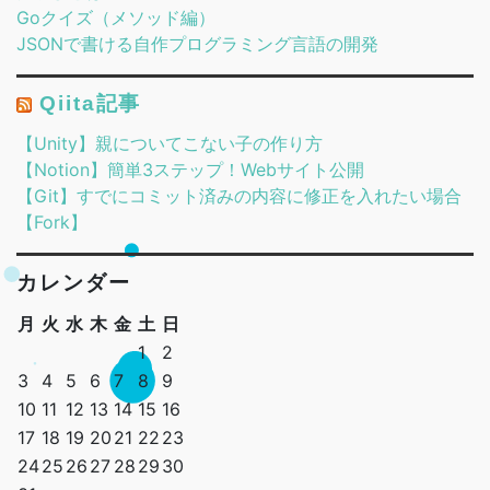
Goクイズ（メソッド編）
JSONで書ける自作プログラミング言語の開発
Qiita記事
【Unity】親についてこない子の作り方
【Notion】簡単3ステップ！Webサイト公開
【Git】すでにコミット済みの内容に修正を入れたい場合
【Fork】
カレンダー
月
火
水
木
金
土
日
1
2
3
4
5
6
7
8
9
10
11
12
13
14
15
16
17
18
19
20
21
22
23
24
25
26
27
28
29
30