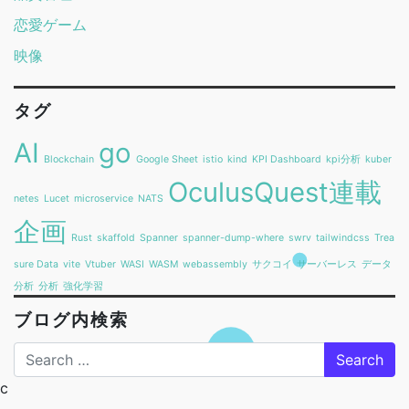
恋愛ゲーム
映像
タグ
AI
go
Blockchain
Google Sheet
istio
kind
KPI Dashboard
kpi分析
kuber
OculusQuest連載
netes
Lucet
microservice
NATS
企画
Rust
skaffold
Spanner
spanner-dump-where
swrv
tailwindcss
Trea
sure Data
vite
Vtuber
WASI
WASM
webassembly
サクコイ
サーバーレス
データ
分析
分析
強化学習
ブログ内検索
Search
c