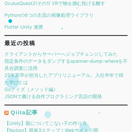
OculusQuest2(その1) VRで物を掴む投げる離す
Pythonの6つの主流の画像処理ライブラリ
Flutter Unity 連携
最近の投稿
クライアントからサーバーへジョブチェンジしてみた
指定条件のデータをダンプするspanner-dump-whereを不
具合調査に活用
25年新卒が担当したアプリリニューアル。入社半年で得
た学びとは
Goクイズ（メソッド編）
JSONで書ける自作プログラミング言語の開発
Qiita記事
【Unity】親についてこない子の作り方
【Notion】簡単3ステップ！Webサイト公開