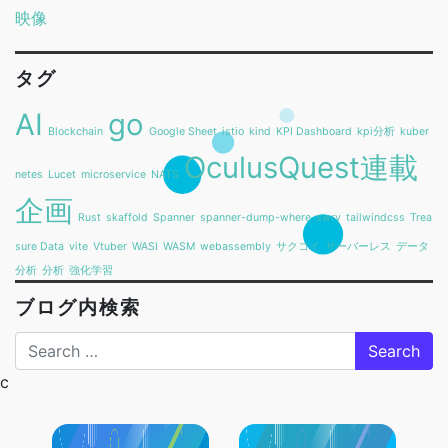
映像
タグ
AI
go
Blockchain
Google Sheet
istio
kind
KPI Dashboard
kpi分析
kuber
OculusQuest連載
netes
Lucet
microservice
NATS
企画
Rust
skaffold
Spanner
spanner-dump-where
swrv
tailwindcss
Trea
sure Data
vite
Vtuber
WASI
WASM
webassembly
サクコイ
サーバーレス
データ
分析
分析
強化学習
ブログ内検索
Search
c