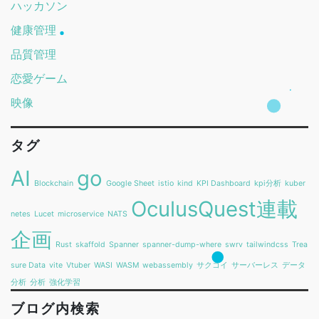
ハッカソン
健康管理
品質管理
恋愛ゲーム
映像
タグ
AI
go
Blockchain
Google Sheet
istio
kind
KPI Dashboard
kpi分析
kuber
OculusQuest連載
netes
Lucet
microservice
NATS
企画
Rust
skaffold
Spanner
spanner-dump-where
swrv
tailwindcss
Trea
sure Data
vite
Vtuber
WASI
WASM
webassembly
サクコイ
サーバーレス
データ
分析
分析
強化学習
ブログ内検索