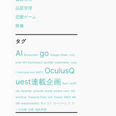
品質管理
恋愛ゲーム
映像
タグ
AI
go
Blockchain
Google Sheet
istio
kind
KPI Dashboard
kpi分析
kubernetes
Luce
OculusQ
t
microservice
NATS
uest連載企画
Rust
skaff
old
Spanner
spanner-dump-where
swrv
tail
windcss
Treasure Data
vite
Vtuber
WASI
WA
SM
webassembly
サクコイ
サーバーレス
デ
ータ分析
分析
強化学習