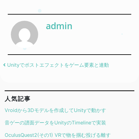
admin
Post navigation
Unityでポストエフェクトをゲーム要素と連動
人気記事
Vroidから3Dモデルを作成してUnityで動かす
音ゲーの譜面データをUnityのTimelineで実装
OculusQuest2(その1) VRで物を掴む投げる離す