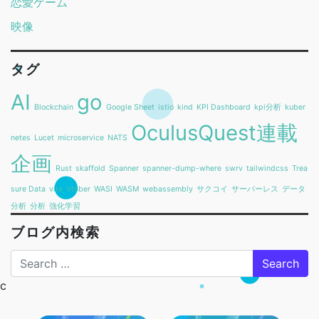
恋愛ゲーム
映像
タグ
AI
go
Blockchain
Google Sheet
istio
kind
KPI Dashboard
kpi分析
kuber
OculusQuest連載
netes
Lucet
microservice
NATS
企画
Rust
skaffold
Spanner
spanner-dump-where
swrv
tailwindcss
Trea
sure Data
vite
Vtuber
WASI
WASM
webassembly
サクコイ
サーバーレス
データ
分析
分析
強化学習
ブログ内検索
Search
c