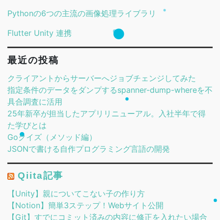
Pythonの6つの主流の画像処理ライブラリ
Flutter Unity 連携
最近の投稿
クライアントからサーバーへジョブチェンジしてみた
指定条件のデータをダンプするspanner-dump-whereを不
具合調査に活用
25年新卒が担当したアプリリニューアル。入社半年で得
た学びとは
Goクイズ（メソッド編）
JSONで書ける自作プログラミング言語の開発
Qiita記事
【Unity】親についてこない子の作り方
【Notion】簡単3ステップ！Webサイト公開
【Git】すでにコミット済みの内容に修正を入れたい場合