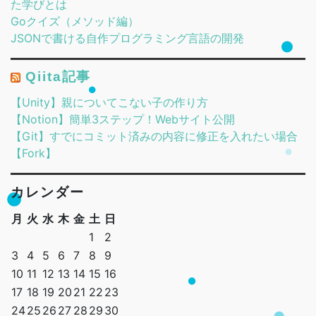
た学びとは
Goクイズ（メソッド編）
JSONで書ける自作プログラミング言語の開発
Qiita記事
【Unity】親についてこない子の作り方
【Notion】簡単3ステップ！Webサイト公開
【Git】すでにコミット済みの内容に修正を入れたい場合
【Fork】
カレンダー
月
火
水
木
金
土
日
1
2
3
4
5
6
7
8
9
10
11
12
13
14
15
16
17
18
19
20
21
22
23
24
25
26
27
28
29
30