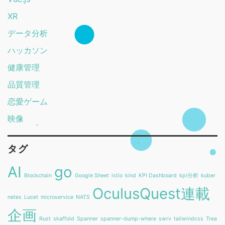
XR
データ分析
ハッカソン
健康管理
品質管理
恋愛ゲーム
映像
タグ
AI
go
Blockchain
Google Sheet
istio
kind
KPI Dashboard
kpi分析
kuber
OculusQuest連載
netes
Lucet
microservice
NATS
企画
Rust
skaffold
Spanner
spanner-dump-where
swrv
tailwindcss
Trea