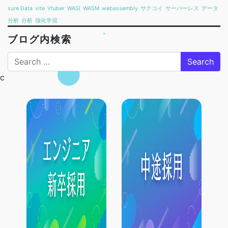
sure Data
vite
Vtuber
WASI
WASM
webassembly
サクコイ
サーバーレス
データ
分析
分析
強化学習
ブログ内検索
Search
c