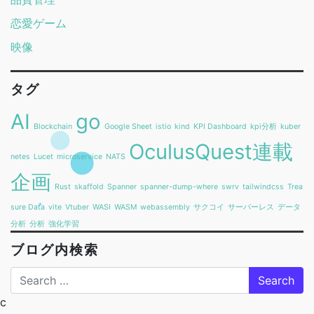
恋愛ゲーム
映像
タグ
AI
go
Blockchain
Google Sheet
istio
kind
KPI Dashboard
kpi分析
kuber
OculusQuest連載
netes
Lucet
microservice
NATS
企画
Rust
skaffold
Spanner
spanner-dump-where
swrv
tailwindcss
Trea
sure Data
vite
Vtuber
WASI
WASM
webassembly
サクコイ
サーバーレス
データ
分析
分析
強化学習
ブログ内検索
Search
c