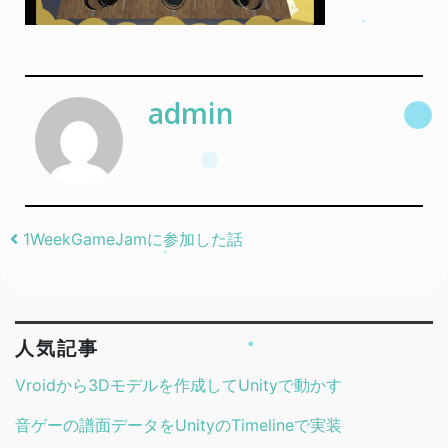
admin
Post navigation
1WeekGameJamに参加した話
人気記事
Vroidから3Dモデルを作成してUnityで動かす
音ゲーの譜面データをUnityのTimelineで実装