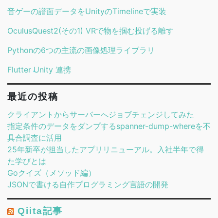
音ゲーの譜面データをUnityのTimelineで実装
OculusQuest2(その1) VRで物を掴む投げる離す
Pythonの6つの主流の画像処理ライブラリ
Flutter Unity 連携
最近の投稿
クライアントからサーバーへジョブチェンジしてみた
指定条件のデータをダンプするspanner-dump-whereを不
具合調査に活用
25年新卒が担当したアプリリニューアル。入社半年で得
た学びとは
Goクイズ（メソッド編）
JSONで書ける自作プログラミング言語の開発
Qiita記事