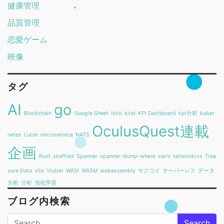
健康管理
品質管理
恋愛ゲーム
映像
タグ
AI
go
Blockchain
Google Sheet
istio
kind
KPI Dashboard
kpi分析
kuber
OculusQuest連載
netes
Lucet
microservice
NATS
企画
Rust
skaffold
Spanner
spanner-dump-where
swrv
tailwindcss
Trea
sure Data
vite
Vtuber
WASI
WASM
webassembly
サクコイ
サーバーレス
データ
分析
分析
強化学習
ブログ内検索
Search