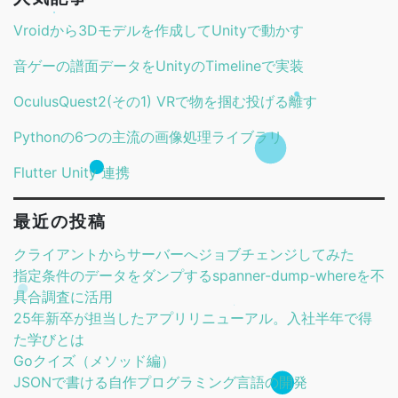
Vroidから3Dモデルを作成してUnityで動かす
音ゲーの譜面データをUnityのTimelineで実装
OculusQuest2(その1) VRで物を掴む投げる離す
Pythonの6つの主流の画像処理ライブラリ
Flutter Unity 連携
最近の投稿
クライアントからサーバーへジョブチェンジしてみた
指定条件のデータをダンプするspanner-dump-whereを不
具合調査に活用
25年新卒が担当したアプリリニューアル。入社半年で得
た学びとは
Goクイズ（メソッド編）
JSONで書ける自作プログラミング言語の開発