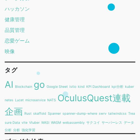
ハッカソン
健康管理
品質管理
恋愛ゲーム
映像
タグ
AI
go
Blockchain
Google Sheet
istio
kind
KPI Dashboard
kpi分析
kuber
OculusQuest連載
netes
Lucet
microservice
NATS
企画
Rust
skaffold
Spanner
spanner-dump-where
swrv
tailwindcss
Trea
sure Data
vite
Vtuber
WASI
WASM
webassembly
サクコイ
サーバーレス
データ
分析
分析
強化学習